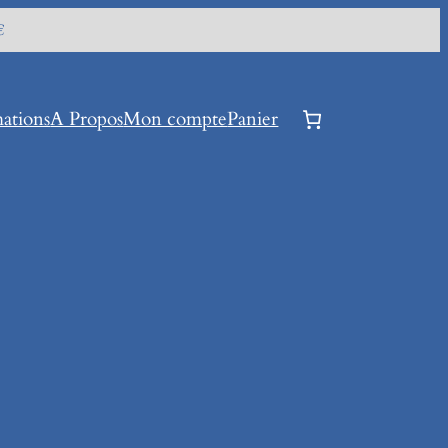
€
ations
A Propos
Mon compte
Panier