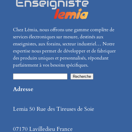
Chez Lémia, nous offrons une gamme complète de
services électroniques sur mesure, destinés aux
enseignistes, aux forains, secteur industriel… Notre
expertise nous permet de développer et de fabriquer
des produits uniques et personnalisés, répondant
parfaitement à vos besoins spécifiques.
R
Recherche
e
Adresse
c
h
Lemia 50 Rue des Tireuses de Soie
e
r
c
07170 Lavilledieu France