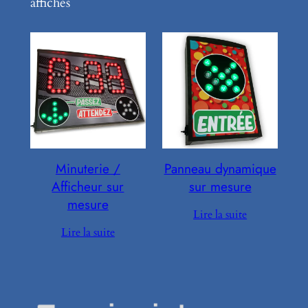
affichés
Minuterie /
Panneau dynamique
Afficheur sur
sur mesure
mesure
Lire la suite
Lire la suite